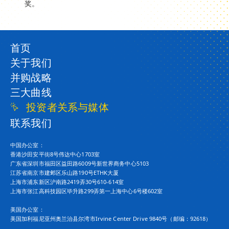
奖。
首页
关于我们
并购战略
三大曲线
投资者关系与媒体
联系我们
中国办公室：
香港沙田安平街8号伟达中心1703室
广东省深圳市福田区益田路6009号新世界商务中心5103
江苏省南京市建邺区乐山路190号ETHK大厦
上海市浦东新区沪南路2419弄30号610-614室
上海市张江高科技园区毕升路299弄第一上海中心6号楼602室
美国办公室：
美国加利福尼亚州奥兰治县尔湾市Irvine Center Drive 9840号（邮编：92618）