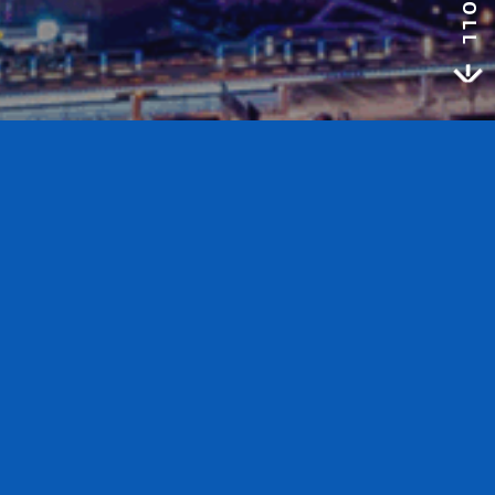
SCROLL
a
华检医疗：
从生命科学守护者到未来健康架构师
30年产业积淀：不可复制的医疗终端触达能
力
并购战略：构筑AI医疗核心生态
三大曲线：华检医疗独有的赋能引擎
使命、愿景与核心价值观